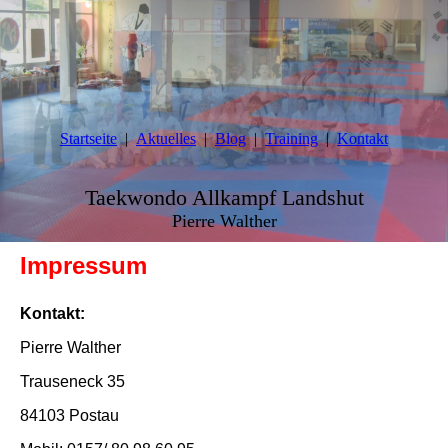
Startseite
Aktuelles
Blog
Training
Kontakt
Taekwondo Allkampf Landshut
Pierre Walther
Impressum
Kontakt:
Pierre Walther
Trauseneck 35
84103
Postau